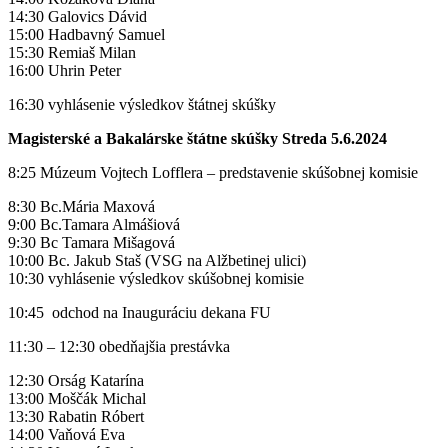
14:30 Galovics Dávid
15:00 Hadbavný Samuel
15:30 Remiaš Milan
16:00 Uhrin Peter
16:30 vyhlásenie výsledkov štátnej skúšky
Magisterské a Bakalárske štátne skúšky Streda 5.6.2024
8:25 Múzeum Vojtech Lofflera – predstavenie skúšobnej komisie
8:30 Bc.Mária Maxová
9:00 Bc.Tamara Almášiová
9:30 Bc Tamara Mišagová
10:00 Bc. Jakub Staš (VSG na Alžbetinej ulici)
10:30 vyhlásenie výsledkov skúšobnej komisie
10:45 odchod na Inauguráciu dekana FU
11:30 – 12:30 obedňajšia prestávka
12:30 Orság Katarína
13:00 Moščák Michal
13:30 Rabatin Róbert
14:00 Vaňová Eva