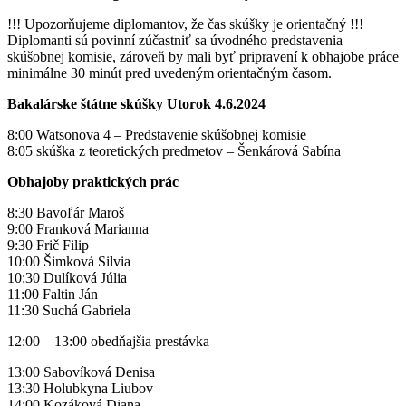
!!! Upozorňujeme diplomantov, že čas skúšky je orientačný !!!
Diplomanti sú povinní zúčastniť sa úvodného predstavenia
skúšobnej komisie, zároveň by mali byť pripravení k obhajobe práce
minimálne 30 minút pred uvedeným orientačným časom.
Bakalárske štátne skúšky Utorok 4.6.2024
8:00 Watsonova 4 – Predstavenie skúšobnej komisie
8:05 skúška z teoretických predmetov – Šenkárová Sabína
Obhajoby praktických prác
8:30 Bavoľár Maroš
9:00 Franková Marianna
9:30 Frič Filip
10:00 Šimková Silvia
10:30 Dulíková Júlia
11:00 Faltin Ján
11:30 Suchá Gabriela
12:00 – 13:00 obedňajšia prestávka
13:00 Sabovíková Denisa
13:30 Holubkyna Liubov
14:00 Kozáková Diana