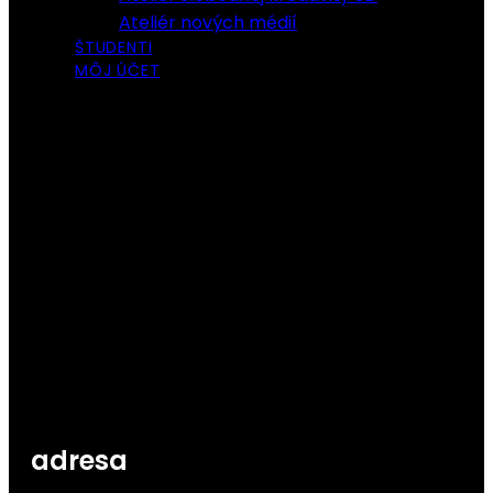
Ateliér nových médií
ŠTUDENTI
MÔJ ÚČET
adresa