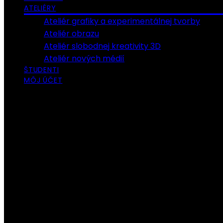
ATELIÉRY
Ateliér grafiky a experimentálnej tvorby
Ateliér obrazu
Ateliér slobodnej kreativity 3D
Ateliér nových médií
ŠTUDENTI
MÔJ ÚČET