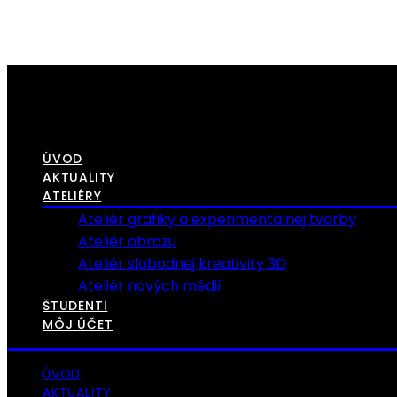
ÚVOD
AKTUALITY
ATELIÉRY
Ateliér grafiky a experimentálnej tvorby
Ateliér obrazu
Ateliér slobodnej kreativity 3D
Ateliér nových médií
ŠTUDENTI
MÔJ ÚČET
ÚVOD
AKTUALITY