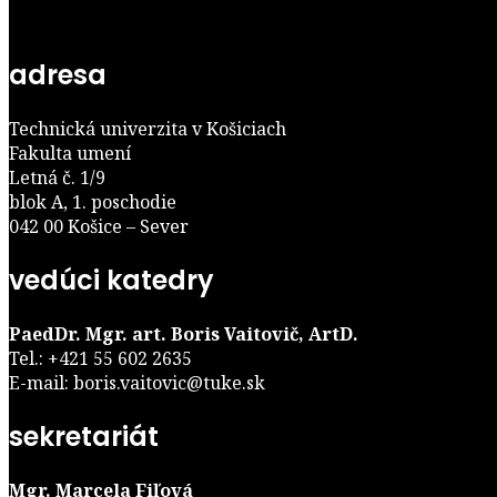
adresa
Technická univerzita v Košiciach
Fakulta umení
Letná č. 1/9
blok A, 1. poschodie
042 00 Košice – Sever
vedúci katedry
PaedDr. Mgr. art. Boris Vaitovič, ArtD.
Tel.: +421 55 602 2635
E-mail: boris.vaitovic@tuke.sk
sekretariát
Mgr. Marcela Fiľová