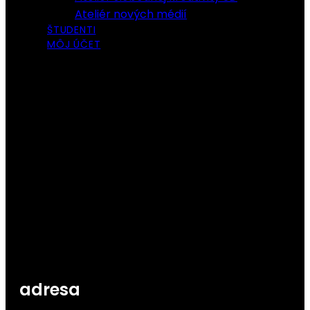
Ateliér nových médií
ŠTUDENTI
MÔJ ÚČET
adresa