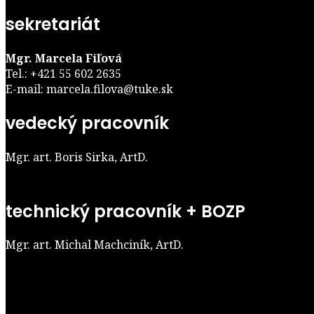
sekretariát
Mgr. Marcela Fiľová
Tel.: +421 55 602 2635
E-mail: marcela.filova@tuke.sk
vedecký pracovník
Mgr. art. Boris Sirka, ArtD.
technický pracovník + BOZP
Mgr. art. Michal Machciník, ArtD.