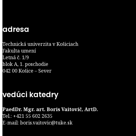
adresa
Technická univerzita v Košiciach
Fakulta umení
Letná č. 1/9
blok A, 1. poschodie
042 00 Košice – Sever
vedúci katedry
PaedDr. Mgr. art. Boris Vaitovič, ArtD.
Tel.: +421 55 602 2635
E-mail: boris.vaitovic@tuke.sk