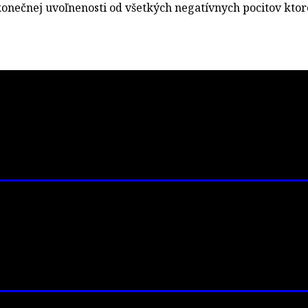
onečnej uvoľnenosti od všetkých negatívnych pocitov ktor