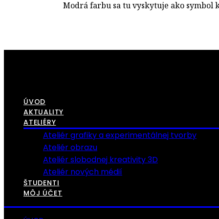
Modrá farbu sa tu vyskytuje ako symbol k
ÚVOD
AKTUALITY
ATELIÉRY
Ateliér grafiky a experimentálnej tvorby
Ateliér obrazu
Ateliér slobodnej kreativity 3D
Ateliér nových médií
ŠTUDENTI
MÔJ ÚČET