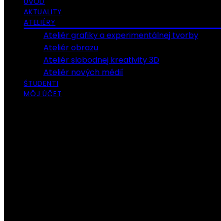
ÚVOD
AKTUALITY
ATELIÉRY
Ateliér grafiky a experimentálnej tvorby
Ateliér obrazu
Ateliér slobodnej kreativity 3D
Ateliér nových médií
ŠTUDENTI
MÔJ ÚČET