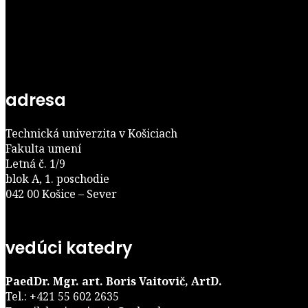
adresa
Technická univerzita v Košiciach
Fakulta umení
Letná č. 1/9
blok A, 1. poschodie
042 00 Košice – Sever
vedúci katedry
PaedDr. Mgr. art. Boris Vaitovič, ArtD.
Tel.: +421 55 602 2635