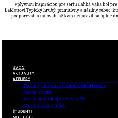
Vplyvnou inšpiráciou pre sériu Ľahká Váha bol pre
LaMottovi.Typický hrubý, primitívny a násilný sebec, kt
podporovali a milovali, až kým nenarazil na úplné d
ÚVOD
AKTUALITY
ATELIÉRY
Ateliér grafiky a experimentálnej tvorby
Ateliér obrazu
Ateliér slobodnej kreativity 3D
Ateliér nových médií
ŠTUDENTI
MÔJ ÚČET