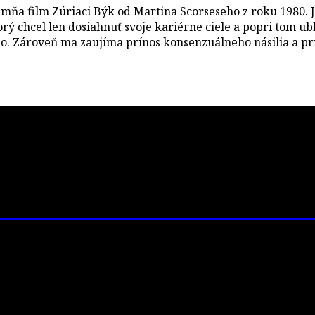
 mňa film Zúriaci Býk od Martina Scorseseho z roku 1980. 
orý chcel len dosiahnuť svoje kariérne ciele a popri tom u
no. Zároveň ma zaujíma prínos konsenzuálneho násilia a pr