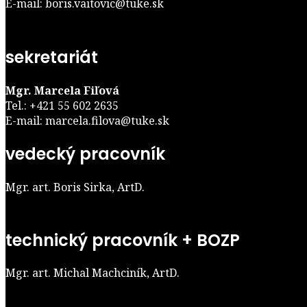
E-mail: boris.vaitovic@tuke.sk
sekretariát
Mgr. Marcela Fiľová
Tel.: +421 55 602 2635
E-mail: marcela.filova@tuke.sk
vedecký pracovník
Mgr. art. Boris Sirka, ArtD.
technický pracovník + BOZP
Mgr. art. Michal Machciník, ArtD.