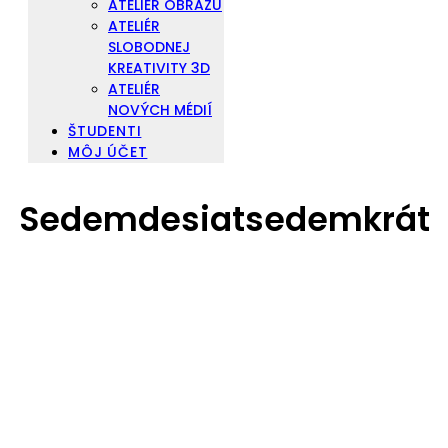
ATELIÉR OBRAZU
ATELIÉR
SLOBODNEJ
KREATIVITY 3D
ATELIÉR
NOVÝCH MÉDIÍ
ŠTUDENTI
MÔJ ÚČET
Sedemdesiatsedemkrát