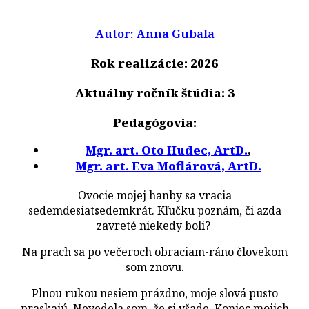
Autor: Anna Gubala
Rok realizácie: 2026
Aktuálny ročník štúdia: 3
Pedagógovia:
Mgr. art. Oto Hudec, ArtD.
,
Mgr. art. Eva Moflárová, ArtD.
Ovocie mojej hanby sa vracia
sedemdesiatsedemkrát. Kľučku poznám, či azda
zavreté niekedy boli?
Na prach sa po večeroch obraciam-ráno človekom
som znovu.
Plnou rukou nesiem prázdno, moje slová pusto
praskajú. Nevedela som, že si všade. Koniec mojich