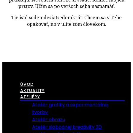
prstov. Učím sa po veršoch seba naspamäť.
Tie isté sedemdesiatsedemkrát. Chcem sa v Tebe
opakovať, no v ulite som človekom.
ÚVOD
AKTUALITY
ATELIÉRY
Ateliér grafiky a experimentálnej
tvorby
Ateliér obrazu
Ateliér slobodnej kreativity 3D