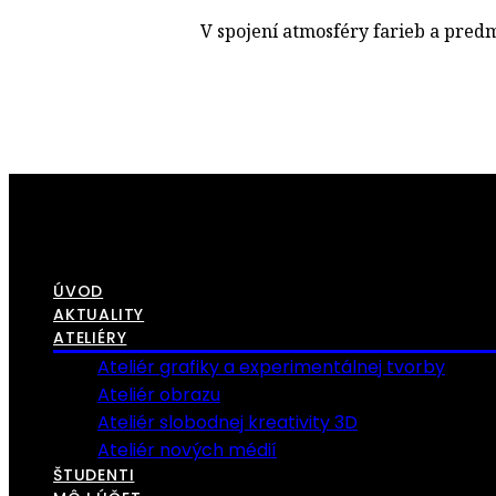
V spojení atmosféry farieb a predm
ÚVOD
AKTUALITY
ATELIÉRY
Ateliér grafiky a experimentálnej tvorby
Ateliér obrazu
Ateliér slobodnej kreativity 3D
Ateliér nových médií
ŠTUDENTI