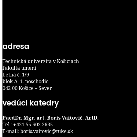
adresa
Technická univerzita v Košiciach
Fakulta umení
Letná č. 1/9
blok A, 1. poschodie
042 00 Košice – Sever
vedúci katedry
PaedDr. Mgr. art. Boris Vaitovič, ArtD.
Tel.: +421 55 602 2635
E-mail: boris.vaitovic@tuke.sk