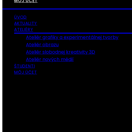
MÔJ ÚČET
ÚVOD
AKTUALITY
ATELIÉRY
Ateliér grafiky a experimentálnej tvorby
Ateliér obrazu
Ateliér slobodnej kreativity 3D
Ateliér nových médií
ŠTUDENTI
MÔJ ÚČET