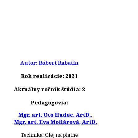
Autor: Robert Rabatín
Rok realizácie: 2021
Aktuálny ročník štúdia: 2
Pedagógovia:
Mgr. art. Oto Hudec, ArtD.
,
Mgr. art. Eva Moflárová, ArtD.
Technika: Olej na platne