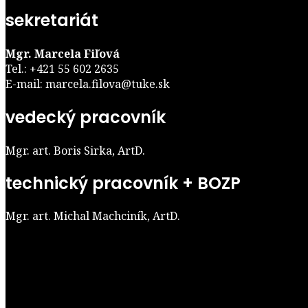
sekretariát
Mgr. Marcela Fiľová
Tel.: +421 55 602 2635
E-mail: marcela.filova@tuke.sk
vedecký pracovník
Mgr. art. Boris Sirka, ArtD.
technický pracovník + BOZP
Mgr. art. Michal Machciník, ArtD.