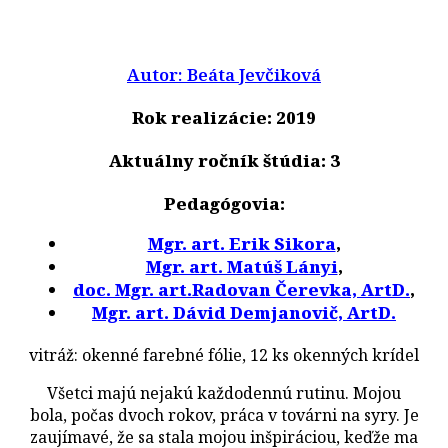
Autor: Beáta Jevčiková
Rok realizácie: 2019
Aktuálny ročník štúdia: 3
Pedagógovia:
Mgr. art. Erik Sikora
,
Mgr. art. Matúš Lányi
,
doc. Mgr. art.Radovan Čerevka, ArtD.
,
Mgr. art. Dávid Demjanovič, ArtD.
vitráž: okenné farebné fólie, 12 ks okenných krídel
Všetci majú nejakú každodennú rutinu. Mojou
bola, počas dvoch rokov, práca v továrni na syry. Je
zaujímavé, že sa stala mojou inšpiráciou, keďže ma