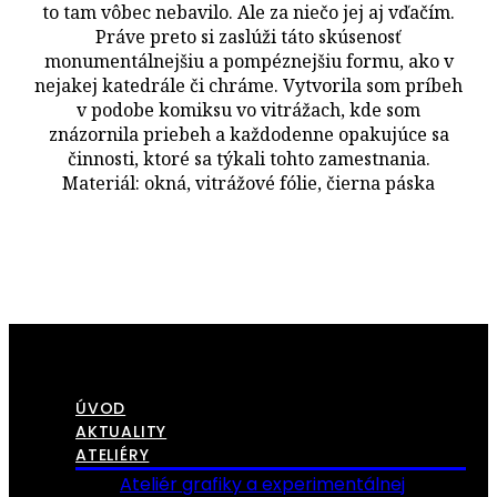
to tam vôbec nebavilo. Ale za niečo jej aj vďačím.
Práve preto si zaslúži táto skúsenosť
monumentálnejšiu a pompéznejšiu formu, ako v
nejakej katedrále či chráme. Vytvorila som príbeh
v podobe komiksu vo vitrážach, kde som
znázornila priebeh a každodenne opakujúce sa
činnosti, ktoré sa týkali tohto zamestnania.
Materiál: okná, vitrážové fólie, čierna páska
ÚVOD
AKTUALITY
ATELIÉRY
Ateliér grafiky a experimentálnej