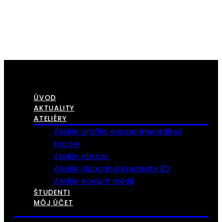
ÚVOD
AKTUALITY
ATELIÉRY
Ateliér grafiky a experimentálnej
tvorby
Ateliér obrazu
Ateliér slobodnej kreativity 3D
Ateliér nových médií
ŠTUDENTI
MÔJ ÚČET