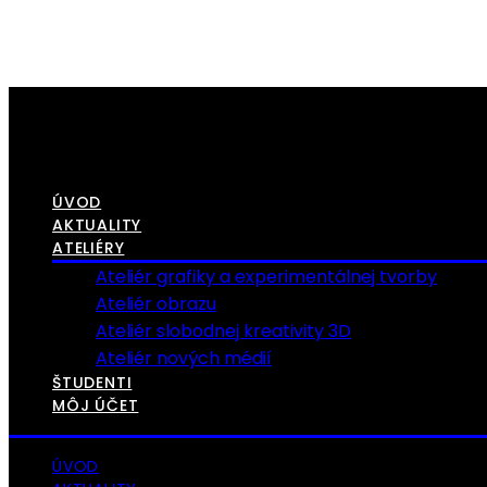
ÚVOD
AKTUALITY
ATELIÉRY
Ateliér grafiky a experimentálnej tvorby
Ateliér obrazu
Ateliér slobodnej kreativity 3D
Ateliér nových médií
ŠTUDENTI
MÔJ ÚČET
ÚVOD