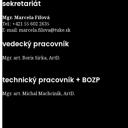
sekretariát
Mgr. Marcela Fiľová
Tel.: +421 55 602 2635
E-mail: marcela.filova@tuke.sk
vedecký pracovník
Mgr. art. Boris Sirka, ArtD.
technický pracovník + BOZP
Mgr. art. Michal Machciník, ArtD.