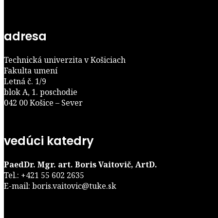
adresa
Technická univerzita v Košiciach
Fakulta umení
Letná č. 1/9
blok A, 1. poschodie
042 00 Košice – Sever
vedúci katedry
PaedDr. Mgr. art. Boris Vaitovič, ArtD.
Tel.: +421 55 602 2635
E-mail: boris.vaitovic@tuke.sk