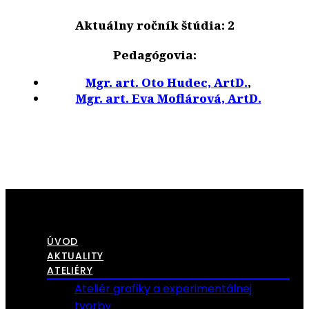
Aktuálny ročník štúdia: 2
Pedagógovia:
Mgr. art. Oto Hudec, ArtD.
,
Mgr. art. Eva Moflárová, ArtD.
ÚVOD
AKTUALITY
ATELIÉRY
Ateliér grafiky a experimentálnej
tvorby