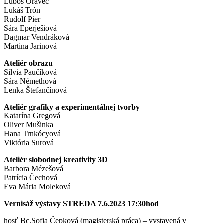
Ľuboš Oravec
Lukáš Trón
Rudolf Pier
Sára Eperješiová
Dagmar Vendráková
Martina Jarinová
Ateliér obrazu
Silvia Paučíková
Sára Némethová
Lenka Štefančínová
Ateliér grafiky a experimentálnej tvorby
Katarína Gregová
Oliver Mušinka
Hana Trnkócyová
Viktória Surová
Ateliér slobodnej kreativity 3D
Barbora Mézešová
Patrícia Čechová
Eva Mária Moleková
Vernisáž výstavy STREDA 7.6.2023 17:30hod
hosť Bc.Sofia Čepková (magisterská práca) – vystavená v