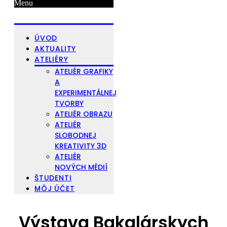
Menu
ÚVOD
AKTUALITY
ATELIÉRY
ATELIÉR GRAFIKY
A
EXPERIMENTÁLNEJ
TVORBY
ATELIÉR OBRAZU
ATELIÉR
SLOBODNEJ
KREATIVITY 3D
ATELIÉR
NOVÝCH MÉDIÍ
ŠTUDENTI
MÔJ ÚČET
Výstava Bakalárskych