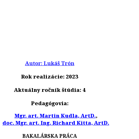
Autor: Lukáš Trón
Rok realizácie: 2023
Aktuálny ročník štúdia: 4
Pedagógovia:
Mgr. art. Martin Kudla, ArtD.
,
doc. Mgr. art. Ing. Richard Kitta, ArtD.
BAKALÁRSKA PRÁCA