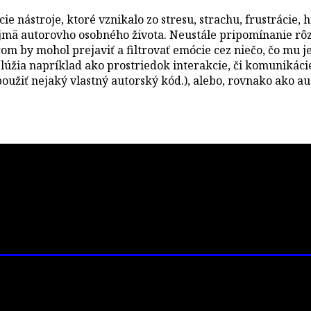
e nástroje, ktoré vznikalo zo stresu, strachu, frustrácie, 
najmä autorovho osobného života. Neustále pripomínanie rôzn
rom by mohol prejaviť a filtrovať emócie cez niečo, čo mu je
e slúžia napríklad ako prostriedok interakcie, či komuniká
užiť nejaký vlastný autorský kód.), alebo, rovnako ako aut