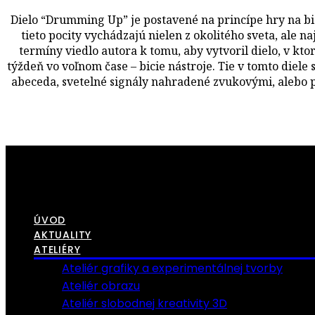
Dielo “Drumming Up” je postavené na princípe hry na bici
tieto pocity vychádzajú nielen z okolitého sveta, ale 
termíny viedlo autora k tomu, aby vytvoril dielo, v kto
týždeň vo voľnom čase – bicie nástroje. Tie v tomto diel
abeceda, svetelné signály nahradené zvukovými, alebo po
ÚVOD
AKTUALITY
ATELIÉRY
Ateliér grafiky a experimentálnej tvorby
Ateliér obrazu
Ateliér slobodnej kreativity 3D