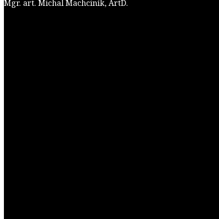
Mgr. art. Michal Machciník, ArtD.