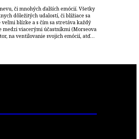
hnevu, či mnohých ďalších emócií. Všetky
ych dôležitých udalostí, či blížiace sa
 veľmi blízke a s čím sa stretáva každý
cie medzi viacerými účastníkmi (Morseova
or, na ventilovanie svojich emócií, atď…