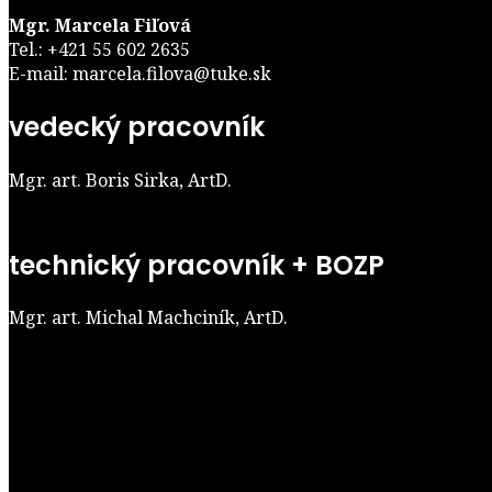
Mgr. Marcela Fiľová
Tel.: +421 55 602 2635
E-mail: marcela.filova@tuke.sk
vedecký pracovník
Mgr. art. Boris Sirka, ArtD.
technický pracovník + BOZP
Mgr. art. Michal Machciník, ArtD.