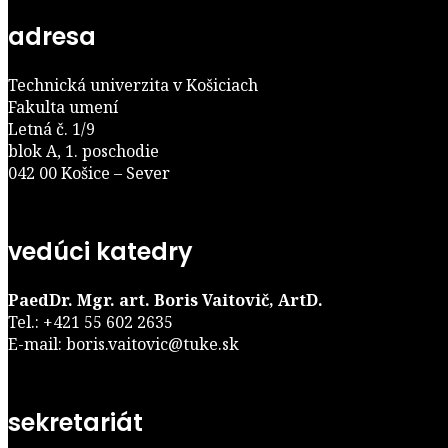
adresa
Technická univerzita v Košiciach
Fakulta umení
Letná č. 1/9
blok A, 1. poschodie
042 00 Košice – Sever
vedúci katedry
PaedDr. Mgr. art. Boris Vaitovič, ArtD.
Tel.: +421 55 602 2635
E-mail: boris.vaitovic@tuke.sk
sekretariát