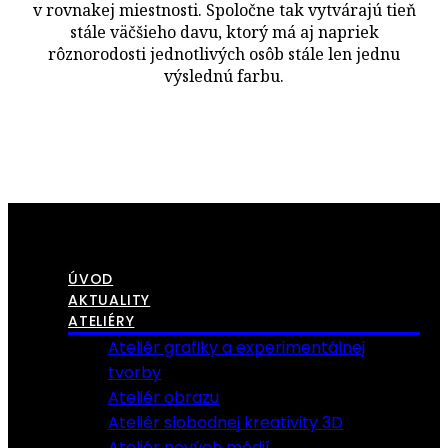
v rovnakej miestnosti. Spoločne tak vytvárajú tieň
stále väčšieho davu, ktorý má aj napriek
rôznorodosti jednotlivých osôb stále len jednu
výslednú farbu.
ÚVOD
AKTUALITY
ATELIÉRY
Ateliér grafiky a experimentálnej
tvorby
Ateliér obrazu
Ateliér slobodnej kreativity 3D
Ateliér nových médií