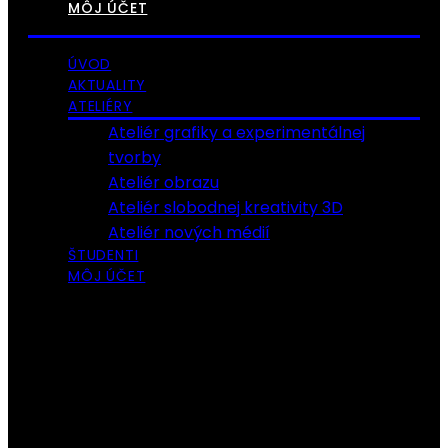
MÔJ ÚČET
ÚVOD
AKTUALITY
ATELIÉRY
Ateliér grafiky a experimentálnej
tvorby
Ateliér obrazu
Ateliér slobodnej kreativity 3D
Ateliér nových médií
ŠTUDENTI
MÔJ ÚČET