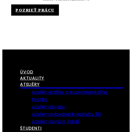
POZRIEŤ PRÁCU
ÚVOD
AKTUALITY
ATELIÉRY
Ateliér grafiky a experimentálnej
tvorby
Ateliér obrazu
Ateliér slobodnej kreativity 3D
Ateliér nových médií
ŠTUDENTI